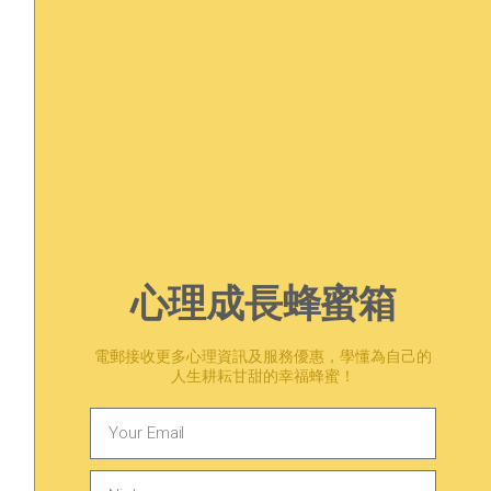
我可以申請正式收據作保險報銷
嗎？
可以的，請客人使用帳戶電郵發送電郵
至 service@jamwellness.io，電郵主旨
請註明 “Receipt Request”，惟客人需自
行留意保險公司會否有特別要求。
心理成長蜂蜜箱
電郵接收更多心理資訊及服務優惠，學懂為自己的
人生耕耘甘甜的幸福蜂蜜！
有煩惱？在等一等找到答案。