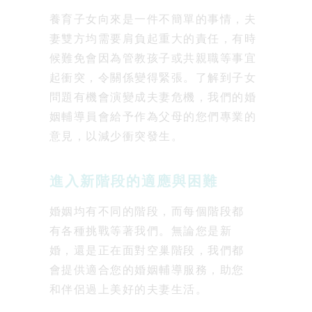
養育子女向來是一件不簡單的事情，夫
妻雙方均需要肩負起重大的責任，有時
候難免會因為管教孩子或共親職等事宜
起衝突，令關係變得緊張。了解到子女
問題有機會演變成夫妻危機，我們的婚
姻輔導員會給予作為父母的您們專業的
意見，以減少衝突發生。
進入新階段的適應與困難
婚姻均有不同的階段，而每個階段都
有各種挑戰等著我們。無論您是新
婚，還是正在面對空巢階段，我們都
會提供適合您的婚姻輔導服務，助您
和伴侶過上美好的夫妻生活。