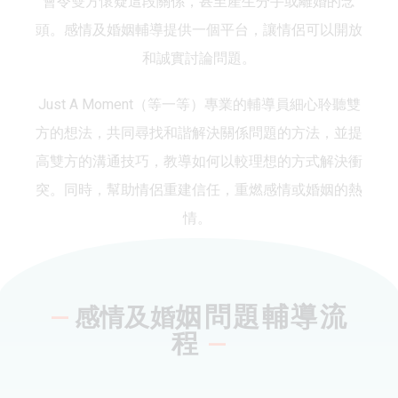
會令雙方懷疑這段關係，甚至產生分手或離婚的念
頭。感情及婚姻輔導提供一個平台，讓情侶可以開放
和誠實討論問題。
Just A Moment（等一等）專業的輔導員細心聆聽雙
方的想法，共同尋找和諧解決關係問題的方法，並提
高雙方的溝通技巧，教導如何以較理想的方式解決衝
突。同時，幫助情侶重建信任，重燃感情或婚姻的熱
情。
姻問題輔導流
—
感情及
婚
程
—