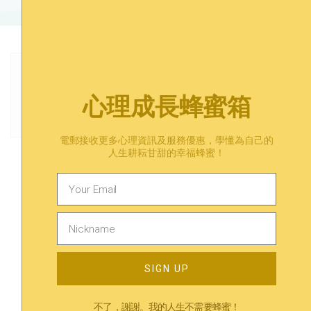
Next
心理成長蜂蜜箱
自我破壞⁣？⁣我們是自己最大的敵人？
電郵接收更多心理資訊及服務優惠，學懂為自己的
人生耕耘甘甜的幸福蜂蜜！
Trending
相關內容
SIGN UP
不了，謝謝。我的人生不需要蜂蜜！