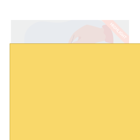
HIGHLIGHT
JAM心理諮詢及輔導
專業心理治療師幫助你處理各種情緒、感情、職涯
等人生及心理議題。
24/7自助預約｜彈性時間地點