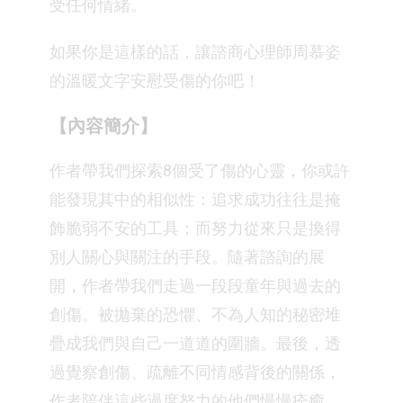
受任何情緒。
如果你是這樣的話，讓諮商心理師周慕姿
的溫暖文字安慰受傷的你吧！
【內容簡介】
作者帶我們探索8個受了傷的心靈，你或許
能發現其中的相似性：追求成功往往是掩
飾脆弱不安的工具；而努力從來只是換得
別人關心與關注的手段。隨著諮詢的展
開，作者帶我們走過一段段童年與過去的
創傷。被拋棄的恐懼、不為人知的秘密堆
疊成我們與自己一道道的圍牆。最後，透
過覺察創傷、疏離不同情感背後的關係，
作者陪伴這些過度努力的他們慢慢痊癒。