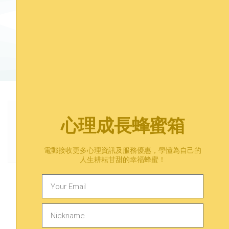
有煩惱？在等一等找到答案。
預約心理諮詢​
心理成長蜂蜜箱
Previous
Next
身累還是心累，測測看我最近有多累
「心態決定境界」？心理諮詢師教你四步調節心態，走出無力感！
電郵接收更多心理資訊及服務優惠，學懂為自己的
人生耕耘甘甜的幸福蜂蜜！
Trending
相關內容