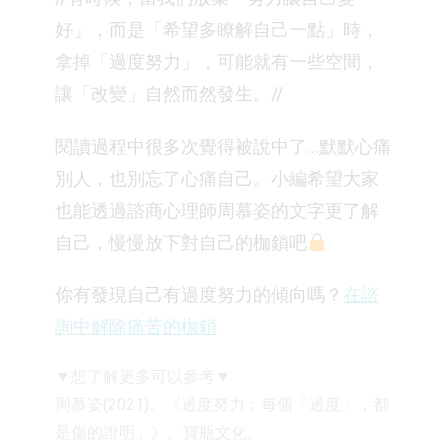
好」，而是「希望多瞭解自己一點」時，
拿掉「過度努力」，可能就有一些空間，
讓「改變」自然而然發生。//
閱讀過程中很多次覺得被說中了…默默心痛
別人，也別忘了心痛自己。小編希望大家
也能透過諮商心理師周慕姿的文字更了解
自己，慢慢放下對自己的枷鎖吧
你有發現自己有過度努力的傾向嗎？
在諮
詢中解除痛苦的枷鎖
▼想了解更多可以參考▼
周慕姿(2021)。《過度努力：每個「過度」，都
是傷的證明」》。寶瓶文化。