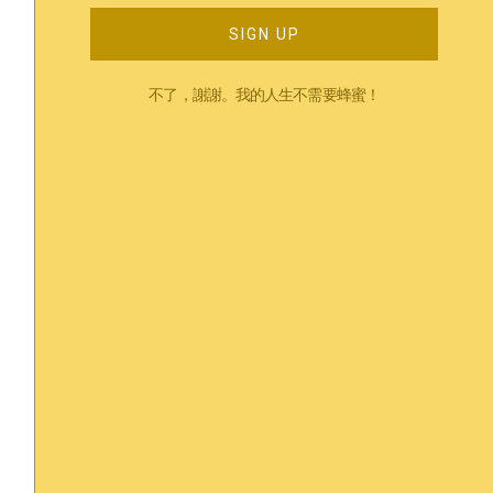
SIGN UP
不了，謝謝。我的人生不需要蜂蜜！
來自痛苦的反擊：越刻意不去想越令自己痛
苦？- 白熊效應⁣
June 18, 2024
Read More »