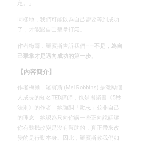
定。」
同樣地，我們可能以為自己需要等到成功
了，才能跟自己擊掌打氣。
作者梅爾．羅賓斯告訴我們——
不是，為自
己擊掌才是邁向成功的第一步
。
【內容簡介】
作者梅爾．羅賓斯 (Mel Robbins) 是激勵個
人成長的知名TED講師，也是暢銷書《5秒
法則》的作者。她強調「勵志」並非自己
的理念。她認為只向你講一些正向說話讓
你有動機改變是沒有幫助的，真正帶來改
變的是行動本身。因此，羅賓斯教我們如