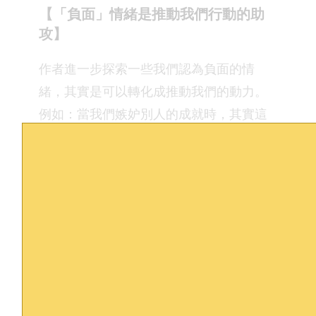
【「負面」情緒是推動我們行動的助
攻】
作者進一步探索一些我們認為負面的情
緒，其實是可以轉化成推動我們的動力。
例如：當我們嫉妒別人的成就時，其實這
代表這個人擁有的事情是我們嚮往的，而
其實我們也有能力和有可能做到一樣的
事。成功、幸福和愛並不是限量供應的。
其他作者探索的情緒和心理狀態還包括愧
疚、拖延、完美主義、焦慮和害怕等。作
者教導我們以行動來翻轉這些情緒對自己
的綑綁，也進一步提供了幫助我們達成目
標的具體方法。