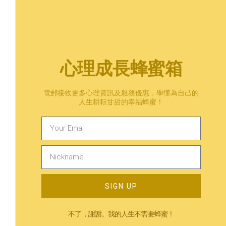
June 24, 2025
心理成長蜂蜜箱
第一次進行藝術治療要準備
什麼？初次指南與常見問題
解答
電郵接收更多心理資訊及服務優惠，學懂為自己的
人生耕耘甘甜的幸福蜂蜜！
June 24, 2025
藝術治療是什麼？一種不用
說話也能進行的心理治療方
式
SIGN UP
June 24, 2025
不了，謝謝。我的人生不需要蜂蜜！