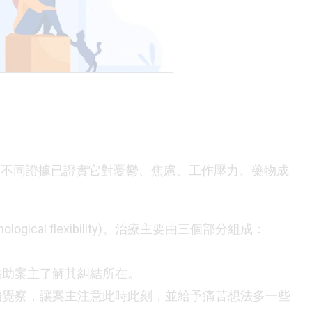
，不同證據已證實它對憂鬱、焦慮、工作壓力、藥物成
gical flexibility)。治療主要由三個部分組成：
協助案主了解其糾結所在。
法的覺察，讓案主注意此時此刻，並給予痛苦想法多一些