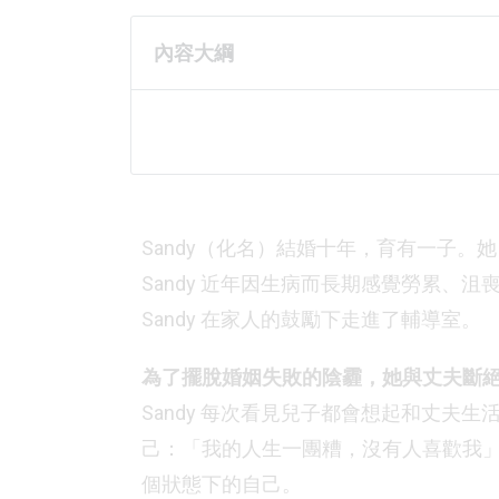
內容大綱
Sandy（化名）結婚十年，育有一子
Sandy 近年因生病而長期感覺勞累、
Sandy 在家人的鼓勵下走進了輔導室。
為了擺脫婚姻失敗的陰霾，她與丈夫斷
Sandy 每次看見兒子都會想起和丈夫
己：「我的人生一團糟，沒有人喜歡我
個狀態下的自己。