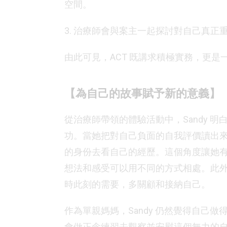
空間。
3. 治療師會與案主一起探討對自己真
由此可見，ACT 既講求積極實務，更
【為自己的故事賦予新的意義】
從治療師帶領的體驗活動中，Sandy 
功。當她把對自己負面的自我評價讀出來，
的身份去看自己的經歷。這個角度讓她
想法和感受可以用不同的方式相處。此
時此刻的需要，多關顧和接納自己。
作為單親媽媽，Sandy 仍然覺得自己
會做正念練習去觀察並安慰這個無力的