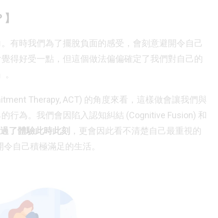
？】
力。有時我們為了擺脫負面的感受，會刻意避開令自己
會覺得好受一點，但這個做法偏偏確定了我們對自己的
」。
mitment Therapy, ACT) 的角度來看，這樣做會讓我們與
我們會因陷入認知糾結 (Cognitive Fusion) 和
過了體驗此時此刻
，更會因此看不清楚自己最重視的
，自然無法展開令自己積極滿足的生活。