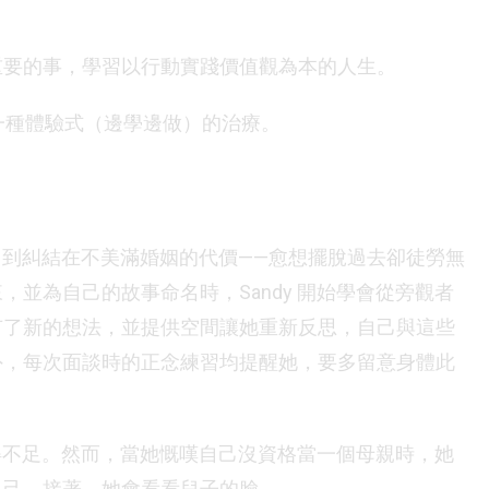
正重要的事，學習以行動實踐價值觀為本的人生。
是一種體驗式（邊學邊做）的治療。
明白到糾結在不美滿婚姻的代價——愈想擺脫過去卻徒勞無
並為自己的故事命名時，Sandy 開始學會從旁觀者
有了新的想法，並提供空間讓她重新反思，自己與這些
外，每次面談時的正念練習均提醒她，要多留意身體此
做得不足。然而，當她慨嘆自己沒資格當一個母親時，她
自己。接著，她會看看兒子的臉。