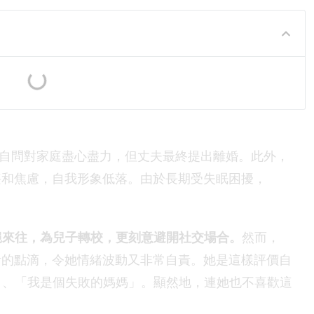
。她自問對家庭盡心盡力，但丈夫最終提出離婚。此外，
沮喪和焦慮，自我形象低落。由於長期受失眠困擾，
絕來往，為兒子轉校，更刻意避開社交場合。
然而，
生活的點滴，令她情緒波動又非常自責。她是這樣評價自
」、「我是個失敗的媽媽」。顯然地，連她也不喜歡這