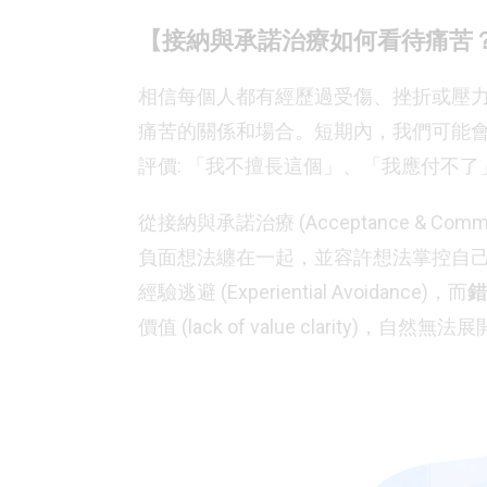
【接納與承諾治療如何看待痛苦
相信每個人都有經歷過受傷、挫折或壓
痛苦的關係和場合。短期內，我們可能
評價: 「我不擅長這個」、「我應付不了
從接納與承諾治療 (Acceptance & Com
負面想法纏在一起，並容許想法掌控自己的行為。
經驗逃避 (Experiential Avoidance)，而
錯
價值 (lack of value clarity)