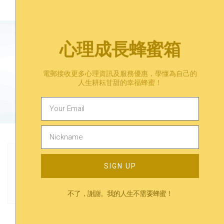
心理成長蜂蜜箱
有煩惱？在等一等找到答案。
電郵接收更多心理資訊及服務優惠，學懂為自己的
人生耕耘甘甜的幸福蜂蜜！
預約心理諮詢​
Previous
Next
SIGN UP
人類總要重複同樣的錯誤？走出困頓的無限輪迴
總是覺得自己做不到？成為更有自信的我！
不了，謝謝。我的人生不需要蜂蜜！