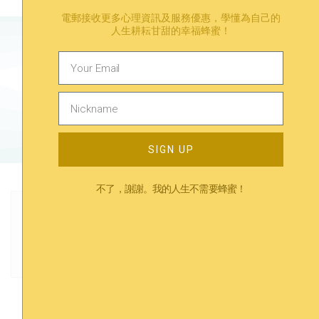
電郵接收更多心理資訊及服務優惠，學懂為自己的
人生耕耘甘甜的幸福蜂蜜！
有煩惱？在等一等找到答案。
預約心理諮詢​
SIGN UP
不了，謝謝。我的人生不需要蜂蜜！
Previous
Next
同事關係｜解析《刺蝟法則》活用組織心理學 完美處理職場人際關係
Work Life Balance｜如何達致工作與生活的平衡？
Trending