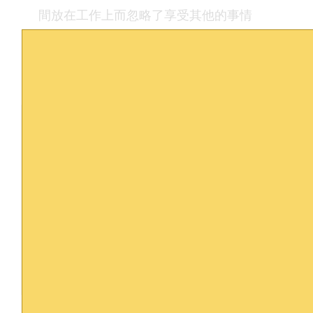
間放在工作上而忽略了享受其他的事情
呢！
這篇內容對您有幫助嗎？訂閱我們接收更多
有用資訊！
訂閱