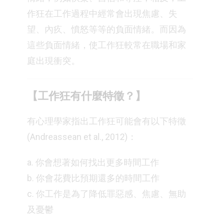
作狂在工作過程中經常會出現焦慮、失
望、內疚、憤怒等等的負面情緒。而因為
這些負面情緒，使工作狂較常在職場和家
庭出現衝突。
【工作狂有什麼特徵？】
有心理學家指出工作狂可能會有以下特徵
(Andreassean et al., 2012)：
a. 你會想著如何找出更多時間工作
b. 你會花費比預期還多的時間工作
c. 你工作是為了降低罪惡感、焦慮、無助
及憂鬱