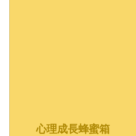
June 24, 2025
藝術治療是什麼？一種不用
說話也能進行的心理治療方
式
June 24, 2025
在接受心理諮詢前，我應準
備什麼？
June 22, 2024
心理成長蜂蜜箱