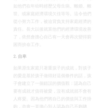
如他們在年幼時經歷父母生病、離婚、離
世、或家庭經濟環境欠佳等等。這令他們
從小努力工作，被迫背負支持家庭經濟的
責任。長大以後就算他們的經濟環境改善
了，依然會擔心自己有一天會再次變得窮
困而拚命工作。
2. 自卑
如果原生家庭只著重孩子的成就，對孩子
的愛是基於孩子做得好這個條件的話，孩
子會建立了一個錯誤的價值觀：認為自己
要有成就才值得被愛，沒有成就就不會有
人疼愛。因為他們將自己的價值與工作掛
鉤，亦會一直擔心別人認為自己不夠聰