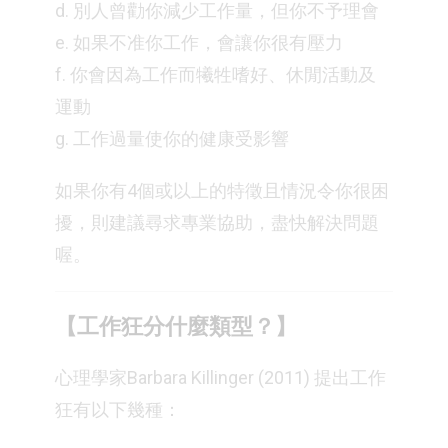
d. 別人曾勸你減少工作量，但你不予理會
e. 如果不准你工作，會讓你很有壓力
f. 你會因為工作而犧牲嗜好、休閒活動及
運動
g. 工作過量使你的健康受影響
如果你有4個或以上的特徵且情況令你很困
擾，則建議尋求專業協助，盡快解決問題
喔。
【工作狂分什麼類型？】
心理學家Barbara Killinger (2011) 提出工作
狂有以下幾種：