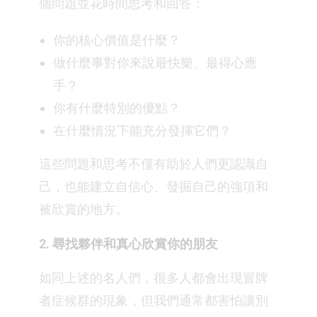
個問題並花時間思考和回答：⁣
你的核心價值是什麼？⁣
做什麼事對你來說最快樂、最得心應
手？⁣
你有什麼特別的優點？⁣
在什麼情況下能充分發揮它們？⁣
這些問題和思考不僅有助於人們更認識自
己，也能建立自信心、發掘自己的強項和
被欣賞的地方。⁣
2. 尋找夥伴和真心欣賞你的朋友⁣
如同上述的名人們，很多人都會出現冒牌
者症候群的現象，但我們通常都害怕讓別