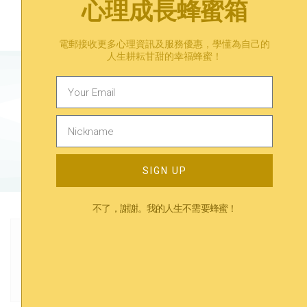
心理成長蜂蜜箱
電郵接收更多心理資訊及服務優惠，學懂為自己的
人生耕耘甘甜的幸福蜂蜜！
有煩惱？在等一等找到答案。
預約心理諮詢​
SIGN UP
不了，謝謝。我的人生不需要蜂蜜！
Previous
Next
孤獨｜淺談孤獨心理學、成因及影響 如何消除孤獨感？
個案分享#03 我分唔清性同愛…