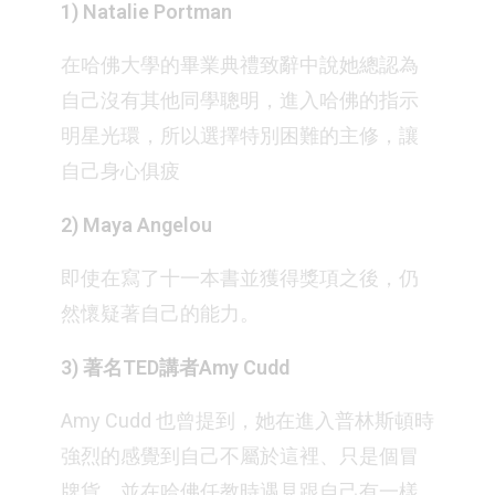
1) Natalie Portman
在哈佛大學的畢業典禮致辭中說她總認為
自己沒有其他同學聰明，進入哈佛的指示
明星光環，所以選擇特別困難的主修，讓
自己身心俱疲⁣
2) Maya Angelou
即使在寫了十一本書並獲得獎項之後，仍
然懷疑著自己的能力。⁣
3) 著名TED講者Amy Cudd
Amy Cudd 也曾提到，她在進入普林斯頓時
強烈的感覺到自己不屬於這裡、只是個冒
牌貨，並在哈佛任教時遇見跟自己有一樣