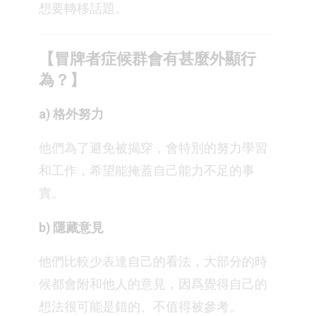
想要轉移話題。⁣
【冒牌者症候群會有甚麼外顯行
為？】⁣
⁣a) 格外努力⁣
他們為了避免被揭穿，會特別的努力學習
和工作，希望能掩蓋自己能力不足的事
實。⁣
b) 隱藏意見⁣
他們比較少表達自己的看法，大部分的時
候都會附和他人的意見，因爲覺得自己的
想法很可能是錯的、不值得被參考。⁣