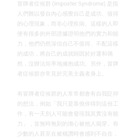
冒牌者症候群 (Imposter Syndrome) 是指
人們難以發自內心感覺自己是成功、值得
的心理現象，而非心理疾病。這樣的人即
便有很多的外部證據證明他們的實力和能
力，他們仍然深信自己不值得、不配這樣
的成功，將自己的成就歸因於好運和偶
然，沒辦法坦率地擁抱成功。另外，冒牌
者症候群亦常見於完美主義者身上。⁣
有冒牌者症候群的人常常都會有自我貶抑
的想法，例如「我只是靠僥倖得到這份工
作，有一天別人可能會發現我其實沒有能
力」，並無時無刻的擔心被他人揭穿。有
少數的人甚至在被稱讚時會感到不自在，