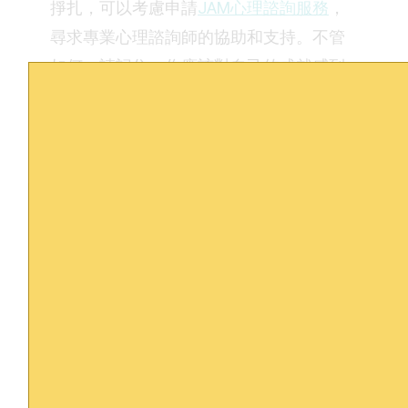
掙扎，可以考慮申請
JAM心理諮詢服務
，
尋求專業心理諮詢師的協助和支持。不管
如何，請記住，你應該對自己的成就感到
自信和驕傲！
這篇內容對您有幫助嗎？訂閱我們接收更多
有用資訊！
訂閱