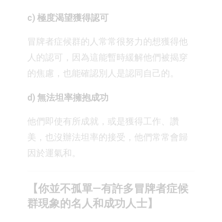
c) 極度渴望獲得認可⁣
冒牌者症候群的人常常很努力的想獲得他
人的認可，因為這能暫時緩解他們被揭穿
的焦慮，也能確認別人是認同自己的。⁣
d) 無法坦率擁抱成功⁣
他們即使有所成就，或是獲得工作、讚
美，也沒辦法坦率的接受，他們常常會歸
因於運氣和。⁣
【你並不孤單—有許多冒牌者症候
群現象的名人和成功人士】⁣