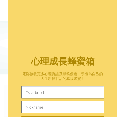
有煩惱？在等一等找到答案。
心理成長蜂蜜箱
預約心理諮詢​
電郵接收更多心理資訊及服務優惠，學懂為自己的
人生耕耘甘甜的幸福蜂蜜！
Previous
Next
工作狂 | 工作佔據了你的生活嗎？工作狂的心理學
個案分享#01 我成日都覺得「唔輸得」比人。