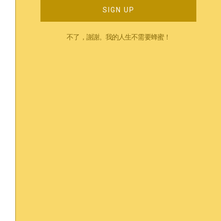
SIGN UP
Trending
不了，謝謝。我的人生不需要蜂蜜！
相關內容
來自痛苦的反擊：越刻意不去想越令自己痛
苦？- 白熊效應⁣
June 18, 2024
Read More »