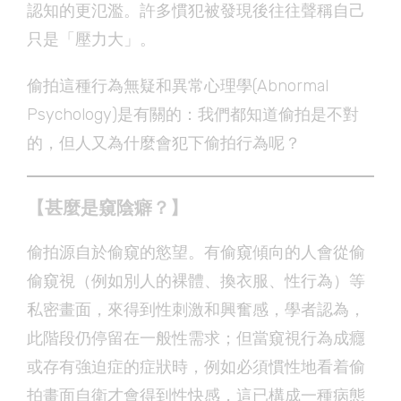
認知的更氾濫。許多慣犯被發現後往往聲稱自己
只是「壓力大」。
偷拍這種行為無疑和異常心理學(Abnormal
Psychology)是有關的：我們都知道偷拍是不對
的，但人又為什麼會犯下偷拍行為呢？
【甚麼是窺陰癖？】
偷拍源自於偷窺的慾望。有偷窺傾向的人會從偷
偷窺視（例如別人的裸體、換衣服、性行為）等
私密畫面，來得到性刺激和興奮感，學者認為，
此階段仍停留在一般性需求；但當窺視行為成癮
或存有強迫症的症狀時，例如必須慣性地看着偷
拍畫面自衛才會得到性快感，這已構成一種病態