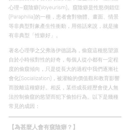
心理—窺陰癖(Voyeurism)。窺陰癖是性慾倒錯症
(Paraphilia)的一種，患者會對物體、畫面、情景
等非典型對象產生性衝動，用俗話來說，就是擁
有非典型「性癖好」。
著名心理學之父弗洛伊德認為，偷窺這種慾望源
自於小時候對性的好奇，每個人從小都有一定程
度的偷窺傾向，只是從長大的過程中我們逐漸社
會化(Socialization)，被灌輸的價值觀和教育影響
而脫離這種癖好。相反，某些成長經歷會使人無
法控制偷窺的慾望而犯下偷拍行為。以下是幾種
常見的成因：
【為甚麼人會有窺陰癖？】