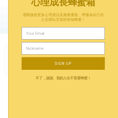
心理成長蜂蜜箱
有煩惱？在等一等找到答案。
電郵接收更多心理資訊及服務優惠，學懂為自己的
預約心理諮詢​
人生耕耘甘甜的幸福蜂蜜！
Previous
Next
書籍分享 ｜ 內向者竟然只佔25%人口！來看看你是真的內向嗎？
個案分享#03 我分唔清性同愛…
SIGN UP
不了，謝謝。我的人生不需要蜂蜜！
Trending
相關內容