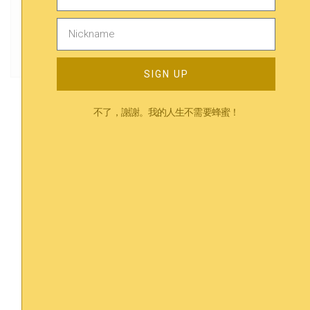
Previous
Next
書籍分享 ｜ 內向者竟然只佔25%人口！來看看你是真的內向嗎？
心靈萬事屋 | 天生害怕社交過於敏感怎麼辦？來看諮詢師的專業分析及6大建議
SIGN UP
不了，謝謝。我的人生不需要蜂蜜！
Trending
相關內容