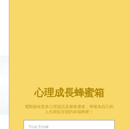
在接受心理諮詢前，我應準
備什麼？
June 22, 2024
有煩惱？在等一等找到答案。
心理成長蜂蜜箱
預約心理諮詢​
電郵接收更多心理資訊及服務優惠，學懂為自己的
人生耕耘甘甜的幸福蜂蜜！