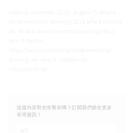
National University. (2023, August 7).
What is
social emotional learning (SEL): Why it matters:
Nu
. What is Social Emotional Learning (SEL):
Why It Matters.
https://www.nu.edu/blog/social-emotional-
learning-sel-why-it-matters-for-
educators/amp/
這篇內容對您有幫助嗎？訂閱我們接收更多
有用資訊！