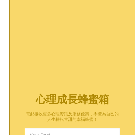
People vector created by pch.vector - www.freepik.com
身累還是心累，測測看我最近有多累
個人成長
/
工作壓力
/
職場
當我們處於疲勞狀態時，我們的活力、注意力可能會比狀
態好的時候差一點，肌肉也會比較乏力。這些生理或精神
徵狀都是一些幫助我們辨識是否太累、真的需要好好休息
的警號。
心理成長蜂蜜箱
電郵接收更多心理資訊及服務優惠，學懂為自己的
人生耕耘甘甜的幸福蜂蜜！