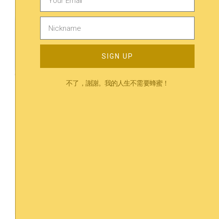
SIGN UP
不了，謝謝。我的人生不需要蜂蜜！
Credit to People vector created by pch.vector - www.freepik.com
真的只是疲勞嗎？什麼是職業倦怠？
工作壓力
/
職場
職業倦怠 (burnout) 是由長期的工作壓力壓力造成。它與
一般的疲累和壓力有所不同，伴隨着三個重要的特徵：⁣精
疲力盡⁣、疏離工作⁣、工作效率下降⁣。