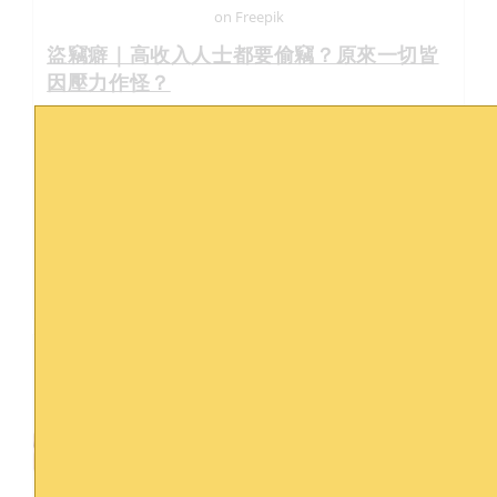
on Freepik
盜竊癖｜高收入人士都要偷竊？原來一切皆
因壓力作怪？
工作壓力
/
情緒
早前有醫管局高層及醫生涉嫌於超市偷竊約值$1600元食
物，最近亦有名網絡紅人同樣涉嫌在超市偷竊價值$25的雞
飯，這類型事件都引發大眾廣泛討論。外界紛紛對涉案人
的經濟能力及偷竊的原因感到好奇，事實上這可能與盜竊
癖 (Kleptomania) 有關，而這竟然與壓力也有關係？