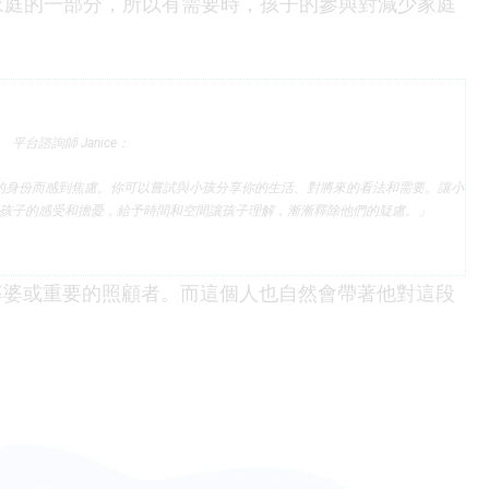
是家庭的一部分，所以有需要時，孩子的參與對減少家庭
平台諮詢師 Janice：
的身份而感到焦慮。你可以嘗試與小孩分享你的生活、對將來的看法和需要。讓小
孩子的感受和擔憂，給予時間和空間讓孩子理解，漸漸釋除他們的疑慮。」
婆婆或重要的照顧者。而這個人也自然會帶著他對這段
。