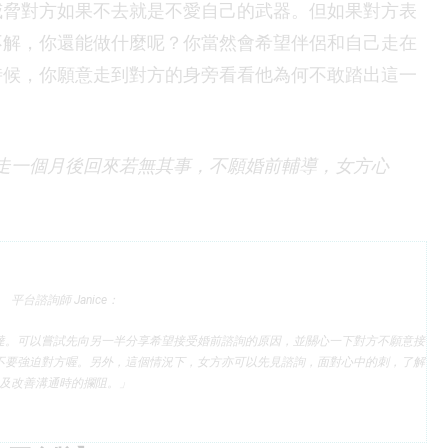
威脅對方如果不去就是不愛自己的武器。但如果對方表
不解，你還能做什麼呢？你當然會希望伴侶和自己走在
時候，你願意走到對方的身旁看看他為何不敢踏出這一
搬走一個月後回來若無其事，不願婚前輔導，女方心
平台諮詢師 Janice：
達。可以嘗試先向另一半分享希望接受婚前諮詢的原因，並關心一下對方不願意接
不要強迫對方喔。另外，這個情況下，女方亦可以先見諮詢，面對心中的刺，了解
及改善溝通時的攔阻。」