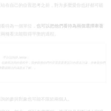
正站在自己的位置思考之前，對方多麼愛你也好都可能
們看待為一個單位，
也可以把他們看待為兩個選擇牽著
這兩種看法能取得平衡的過程。
平台諮詢師 Janice：
，在婚前諮詢的過程中，我會因應你們的背景及需要設計內容去討論，亦會就你們
擔憂或關注的議題去了解。」
諮詢的參與對象也可能不限於兩個人。