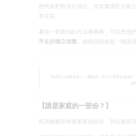
便代表對對方不信任，但其實讓對方真
有盲區。
看待一對情侶的方法有兩種，可以把他
手走的獨立個體
。婚前諮詢便是一個讓
「再婚有小孩難免多了一層顧慮。但你不需要太過擔心
最
【誰是家庭的一部份？】
因為婚姻是兩個家庭的結合，所以婚前