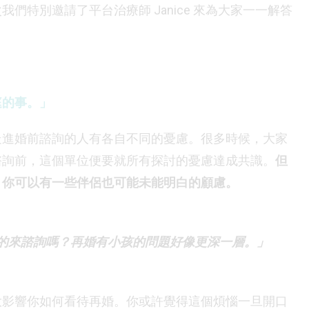
們特別邀請了平台治療師 Janice 來為大家一一解答
庭的事。」
走進婚前諮詢的人有各自不同的憂慮。很多時候，大家
諮詢前，這個單位便要就所有探討的憂慮達成共識。
但
，你可以有一些伴侶也可能未能明白的顧慮。
孩的來諮詢嗎？再婚有小孩的問題好像更深一層。」
大影響你如何看待再婚。你或許覺得這個煩惱一旦開口