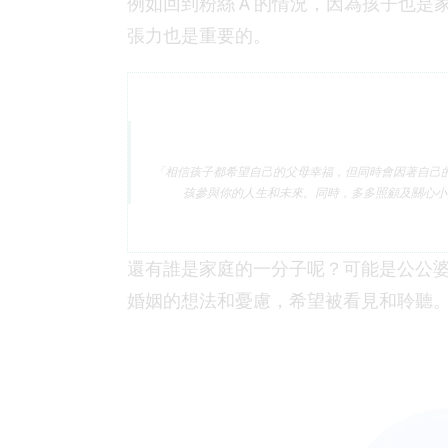
例如回到粉絲 A 的情況，因為孩子也
張力也是重要的。
「相信孩子都希望自己的父母幸福，但同時會因著自己
孩參與你的人生和未來。同時，多多照顧及關心小
還有誰是家庭的一分子呢？可能是公公
婚姻的想法和憂慮，希望被看見和聆聽