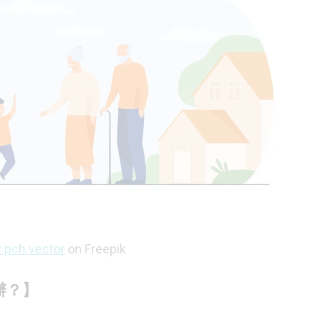
 pch.vector
on Freepik
辦？】