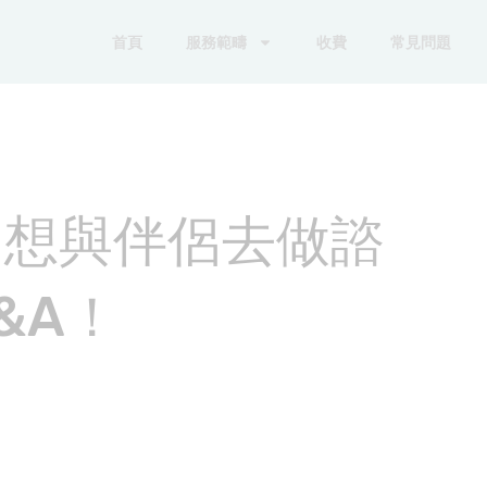
首頁
服務範疇
收費
常見問題
，想與伴侶去做諮
&A！