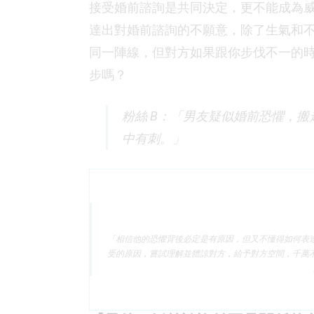
接受婚前諮詢是共同決定，更不能成為
達出對婚前諮詢的不願意，除了生氣和
同一陣線，但對方如果跟你步伐不一的
步嗎？
粉絲 B：「男友疑似婚前恐懼，
中有刺。」
「相信他的恐懼背後必定是有原因，但又不懂得如何表
受的原因，嘗試理解並體諒對方，給予對方空間，千萬