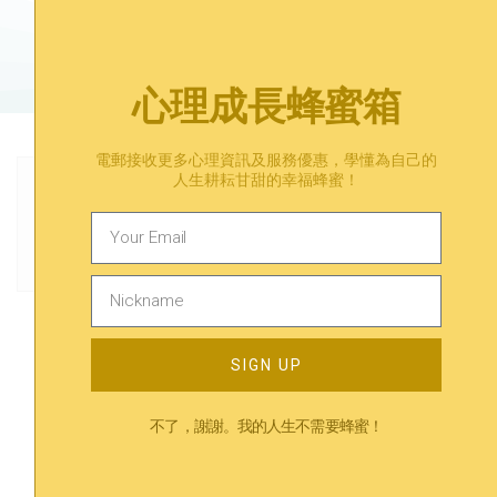
預約心理諮詢​
心理成長蜂蜜箱
電郵接收更多心理資訊及服務優惠，學懂為自己的
人生耕耘甘甜的幸福蜂蜜！
Previous
Next
海外移民 ｜移民後常常感到孤獨？3個對抗孤獨感的方法
壓力處理｜壓力大吃甜食真的有效嗎？解構巧克力的作用
Trending
SIGN UP
相關內容
不了，謝謝。我的人生不需要蜂蜜！