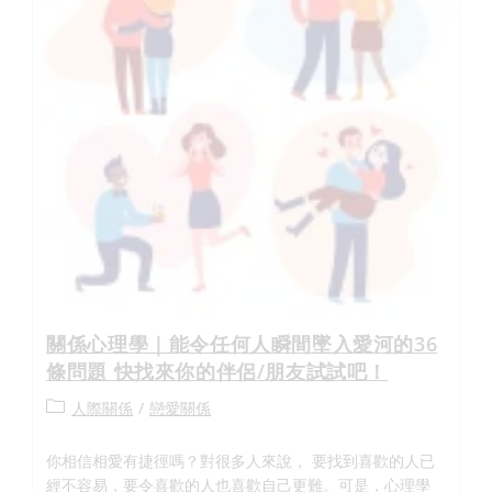
關係心理學｜能令任何人瞬間墜入愛河的36
條問題 快找來你的伴侶/朋友試試吧！
人際關係
/
戀愛關係
你相信相愛有捷徑嗎？對很多人來說， 要找到喜歡的人已
經不容易，要令喜歡的人也喜歡自己更難。可是，心理學