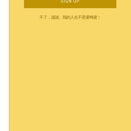
SIGN UP
也從來沒有「隨便試試」的心態。我覺得自己存在一種
「感情潔癖」，就是對於他對我的感情有種偏執地追求獨
特性，以及優勢之處，然而儘管他給了我很多我需要的言
不了，謝謝。我的人生不需要蜂蜜！
語上的肯定，我腦海中仍然經常浮現他和前任的畫面...