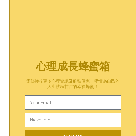
心理成長蜂蜜箱
電郵接收更多心理資訊及服務優惠，學懂為自己的
心靈萬事屋分享｜我腦中經常浮現他和前任
人生耕耘甘甜的幸福蜂蜜！
的畫面 心理諮詢師的回信
人際關係
/
戀愛關係
「我跟男友拍拖2年，在一起之前已知道他有3位前任，也
有過幾次不太純潔的性經驗。他是我第一任男友，我自知
我選擇開始一段關係後我會毫不保留，所以一直很慎重，